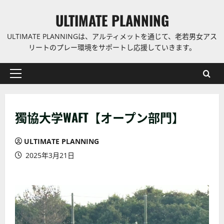
コ
ULTIMATE PLANNING
ン
テ
ULTIMATE PLANNINGは、アルティメットを通じて、老若男女アス
ン
リートのプレー環境をサポートし応援していきます。
ツ
に
プ
ス
ラ
キ
イ
ッ
獨協大学WAFT【オープン部門】
マ
プ
リ
ー
ULTIMATE PLANNING
メ
2025年3月21日
ニ
ュ
ー