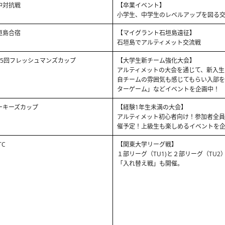
中対抗戦
【卒業イベント】
小学生、中学生のレベルアップを図る
垣島合宿
【マイグラント石垣島遠征】
石垣島でアルティメット交流戦
25回フレッシュマンズカップ
【大学生新チーム強化大会】
アルティメットの大会を通じて、新入生
自チームの雰囲気も感じてもらい入部を
ターゲーム」などイベントを企画中！
ーキーズカップ
【経験1年生未満の大会】
アルティメット初心者向け！参加者全員
催予定！上級生も楽しめるイベントを
TC
【関東大学リーグ戦】
１部リーグ（TU1)と２部リーグ（TU
「入れ替え戦」も開催。