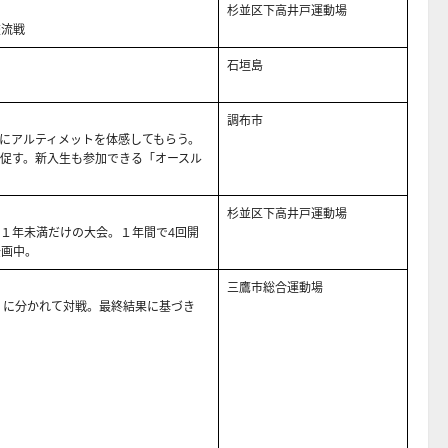
杉並区下高井戸運動場
交流戦
石垣島
調布市
にアルティメットを体感してもらう。
促す。新入生も参加できる「オースル
杉並区下高井戸運動場
１年未満だけの大会。１年間で4回開
企画中。
三鷹市総合運動場
2）に分かれて対戦。最終結果に基づき