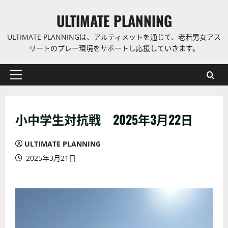
コ
ULTIMATE PLANNING
ン
テ
ULTIMATE PLANNINGは、アルティメットを通じて、老若男女アス
ン
リートのプレー環境をサポートし応援していきます。
ツ
に
プ
ス
ラ
キ
イ
ッ
小中学生対抗戦 2025年3月22日
マ
プ
リ
ー
ULTIMATE PLANNING
メ
2025年3月21日
ニ
ュ
ー