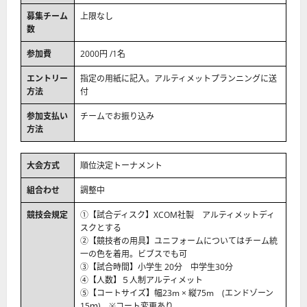
募集チーム
上限なし
数
参加費
2000円 /1名
エントリー
指定の用紙に記入。アルティメットプランニングに送
方法
付
参加支払い
チームでお振り込み
方法
大会方式
順位決定トーナメント
組合わせ
調整中
競技会規定
①【試合ディスク】XCOM社製 アルティメットディ
スクとする
②【競技者の用具】ユニフォームについてはチーム統
一の色を着用。ビブスでも可
③【試合時間】小学生 20分 中学生30分
④【人数】５人制アルティメット
⑤【コートサイズ】幅23m × 縦75m (エンドゾーン
15ｍ) ※コート変更あり