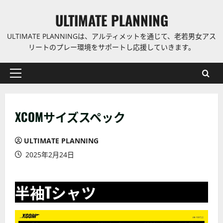
コ
ULTIMATE PLANNING
ン
テ
ULTIMATE PLANNINGは、アルティメットを通じて、老若男女アス
ン
リートのプレー環境をサポートし応援していきます。
ツ
に
プ
ス
ラ
キ
イ
ッ
XCOMサイズスペック
マ
プ
リ
ー
ULTIMATE PLANNING
メ
2025年2月24日
ニ
ュ
半袖Tシャツ
ー