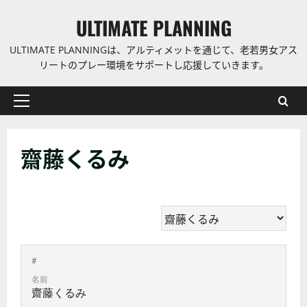
コ
ULTIMATE PLANNING
ン
テ
ULTIMATE PLANNINGは、アルティメットを通じて、老若男女アス
ン
リートのプレー環境をサポートし応援していきます。
ツ
に
プ
ス
ラ
キ
イ
ッ
齋藤くるみ
マ
プ
リ
ー
メ
ニ
ュ
ー
#
名前
齋藤くるみ