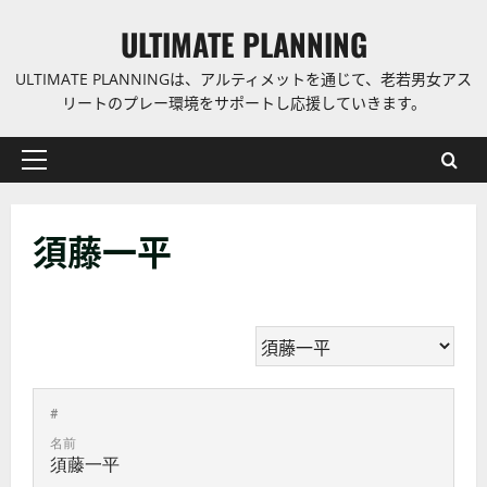
コ
ULTIMATE PLANNING
ン
テ
ULTIMATE PLANNINGは、アルティメットを通じて、老若男女アス
ン
リートのプレー環境をサポートし応援していきます。
ツ
に
プ
ス
ラ
キ
イ
ッ
須藤一平
マ
プ
リ
ー
メ
ニ
ュ
ー
#
名前
須藤一平