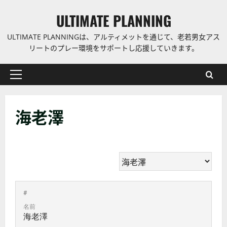
コ
ULTIMATE PLANNING
ン
テ
ULTIMATE PLANNINGは、アルティメットを通じて、老若男女アス
ン
リートのプレー環境をサポートし応援していきます。
ツ
に
プ
ス
ラ
キ
イ
ッ
海老澤
マ
プ
リ
ー
メ
ニ
ュ
ー
#
名前
海老澤