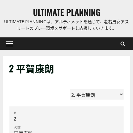
コ
ULTIMATE PLANNING
ン
テ
ULTIMATE PLANNINGは、アルティメットを通じて、老若男女アス
ン
リートのプレー環境をサポートし応援していきます。
ツ
に
プ
ス
ラ
キ
イ
ッ
2
平賀康朗
マ
プ
リ
ー
メ
ニ
ュ
ー
#
2
名前