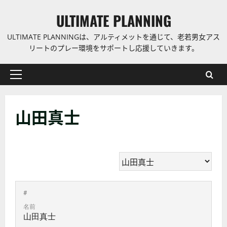
コ
ULTIMATE PLANNING
ン
テ
ULTIMATE PLANNINGは、アルティメットを通じて、老若男女アス
ン
リートのプレー環境をサポートし応援していきます。
ツ
に
プ
ス
ラ
キ
イ
ッ
山田真士
マ
プ
リ
ー
メ
ニ
ュ
ー
#
名前
山田真士