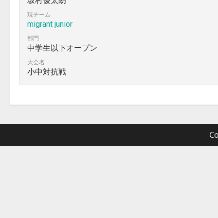
坂村優太朗
現チーム
migrant junior
部門
中学生以下オープン
大会名
小中対抗戦
Co