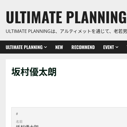
コ
ULTIMATE PLANNING
ン
テ
ン
ULTIMATE PLANNINGは、アルティメットを通じて
ツ
に
ス
ULTIMATE PLANNING
NEW
RECOMMEND
EVENT
キ
ッ
プ
坂村優太朗
#
名前