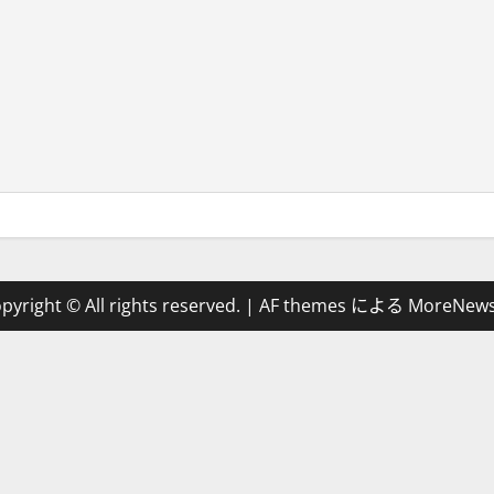
pyright © All rights reserved.
|
AF themes による
MoreNew