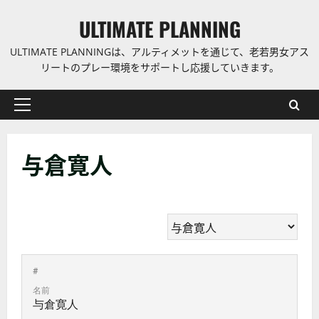
コ
ULTIMATE PLANNING
ン
テ
ULTIMATE PLANNINGは、アルティメットを通じて、老若男女アス
ン
リートのプレー環境をサポートし応援していきます。
ツ
に
プ
ス
ラ
キ
イ
ッ
与倉寛人
マ
プ
リ
ー
メ
ニ
ュ
ー
#
名前
与倉寛人