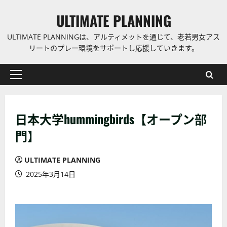
コ
ULTIMATE PLANNING
ン
テ
ULTIMATE PLANNINGは、アルティメットを通じて、老若男女アス
ン
リートのプレー環境をサポートし応援していきます。
ツ
に
プ
ス
ラ
キ
イ
ッ
日本大学hummingbirds【オープン部
マ
プ
リ
門】
ー
メ
ULTIMATE PLANNING
ニ
2025年3月14日
ュ
ー