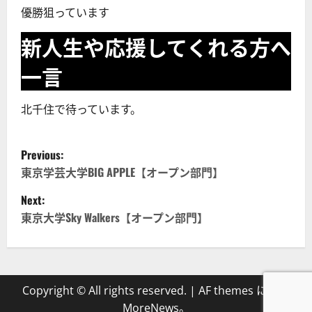
優勝狙っています
新人生や応援してくれる方へ
一言
北千住で待っています。
P
Previous:
o
東京学芸大学BIG APPLE【オープン部門】
Next:
s
東京大学Sky Walkers【オープン部門】
t
n
a
Copyright © All rights reserved.
|
AF themes による
MoreNews
。