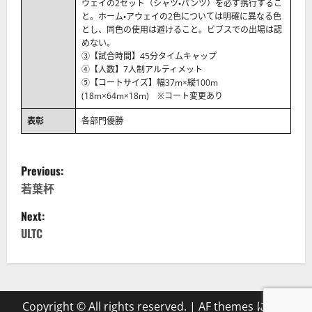
ウェイの2セット（シャツ・パンツ）を必ず携行するこ
と。ホーム・アウェイの2色については明確に異なる色
とし、同色の使用は避けること。ビブスでの出場は認
めない。
③【試合時間】45分タイムキャップ
④【人数】7人制アルティメット
⑤【コートサイズ】幅37m×縦100m
(18m×64m×18m) ※コート変更あり
表彰
各部門優勝
P
Previous:
o
若葉杯
Next:
s
ULTC
t
n
a
Copyright © All rights reserved.
|
AF themes による