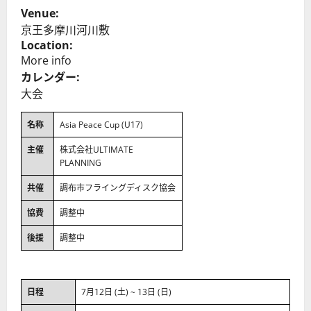
Venue:
京王多摩川河川敷
Location:
More info
カレンダー:
大会
名称
Asia Peace Cup (U17)
主催
株式会社ULTIMATE
PLANNING
共催
調布市フライングディスク協会
協費
調整中
後援
調整中
日程
7月12日 (土) ~ 13日 (日)