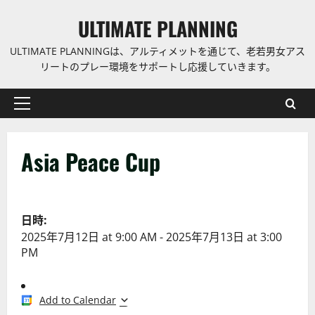
コ
ULTIMATE PLANNING
ン
テ
ULTIMATE PLANNINGは、アルティメットを通じて、老若男女アス
ン
リートのプレー環境をサポートし応援していきます。
ツ
に
プ
ス
ラ
キ
イ
ッ
Asia Peace Cup
マ
プ
リ
ー
メ
日時:
ニ
2025年7月12日
at
9:00 AM
-
2025年7月13日
at
3:00
ュ
PM
ー
Add to Calendar