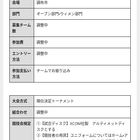
会場
調布市
部門
オープン部門・ウィメン部門
募集チーム
調整中
数
参加費
調整中
エントリー
調整中
方法
参加支払い
チームでお振り込み
方法
大会方式
順位決定トーナメント
組合わせ
調整中
競技会規定
①【試合ディスク】XCOM社製 アルティメットディ
スクとする
②【競技者の用具】ユニフォームについてはホーム・ア