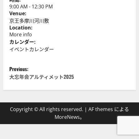
9:00 AM
-
12:30 PM
Venue:
京王多摩川河川敷
Location:
More info
カレンダー:
イベントカレンダー
P
Previous:
o
大忘年会アルティメット2025
s
t
Copyright © All rights reserved.
|
AF themes による
n
MoreNews
。
a