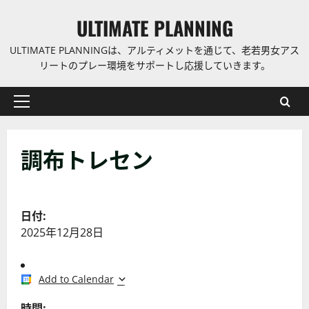
コ
ULTIMATE PLANNING
ン
テ
ULTIMATE PLANNINGは、アルティメットを通じて、老若男女アス
ン
リートのプレー環境をサポートし応援していきます。
ツ
に
プ
ス
ラ
キ
イ
ッ
調布トレセン
マ
プ
リ
ー
メ
日付:
ニ
2025年12月28日
ュ
ー
Add to Calendar
時間: