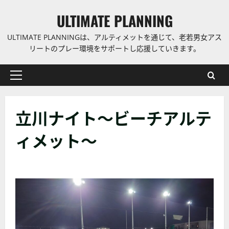
コ
ULTIMATE PLANNING
ン
テ
ULTIMATE PLANNINGは、アルティメットを通じて、老若男女アス
ン
リートのプレー環境をサポートし応援していきます。
ツ
に
プ
ス
ラ
キ
イ
ッ
立川ナイト〜ビーチアルテ
マ
プ
リ
ィメット〜
ー
メ
ニ
ュ
ー