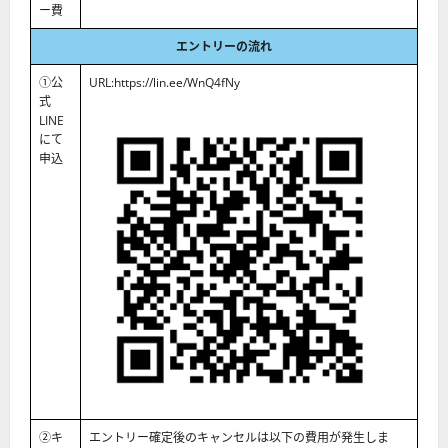
ー費
エントリーの流れ
①公
URL:https://lin.ee/WnQ4fNy
式
LINE
にて
申込
②キ
エントリー確定後のキャンセルは以下の費用が発生しま