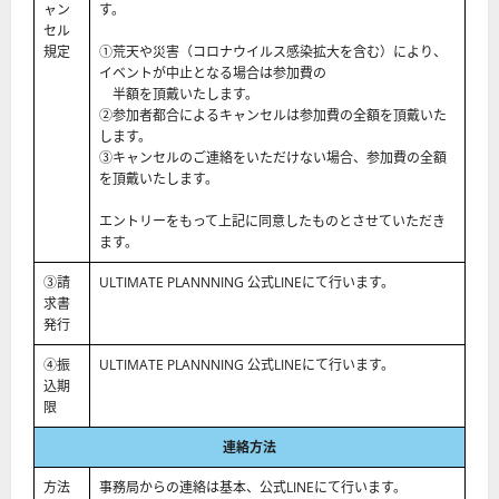
ャン
す。
セル
規定
①荒天や災害（コロナウイルス感染拡大を含む）により、
イベントが中止となる場合は参加費の
半額を頂戴いたします。
②参加者都合によるキャンセルは参加費の全額を頂戴いた
します。
③キャンセルのご連絡をいただけない場合、参加費の全額
を頂戴いたします。
エントリーをもって上記に同意したものとさせていただき
ます。
③請
ULTIMATE PLANNNING 公式LINEにて行います。
求書
発行
④振
ULTIMATE PLANNNING 公式LINEにて行います。
込期
限
連絡方法
方法
事務局からの連絡は基本、公式LINEにて行います。