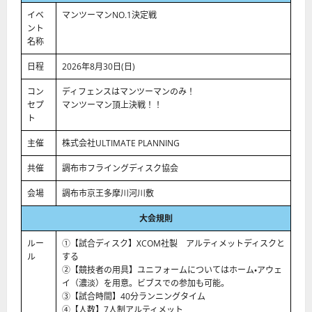
イベ
マンツーマンNO.1決定戦
ント
名称
日程
2026年8月30日(日)
コン
ディフェンスはマンツーマンのみ！
セプ
マンツーマン頂上決戦！！
ト
主催
株式会社ULTIMATE PLANNING
共催
調布市フライングディスク協会
会場
調布市京王多摩川河川敷
大会規則
ルー
①【試合ディスク】XCOM社製 アルティメットディスクと
ル
する
②【競技者の用具】ユニフォームについてはホーム・アウェ
イ（濃淡）を用意。ビブスでの参加も可能。
③【試合時間】40分ランニングタイム
④【人数】7人制アルティメット