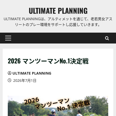
コ
ULTIMATE PLANNING
ン
テ
ULTIMATE PLANNINGは、アルティメットを通じて、老若男女アス
ン
リートのプレー環境をサポートし応援していきます。
ツ
に
プ
ス
ラ
キ
イ
ッ
2026 マンツーマンNo.1決定戦
マ
プ
リ
ー
ULTIMATE PLANNING
メ
2026年7月1日
ニ
ュ
ー