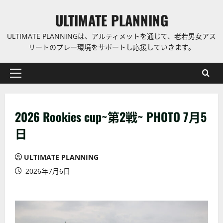
コ
ULTIMATE PLANNING
ン
テ
ULTIMATE PLANNINGは、アルティメットを通じて、老若男女アス
ン
リートのプレー環境をサポートし応援していきます。
ツ
に
プ
ス
ラ
キ
イ
ッ
2026 Rookies cup~第2戦~ PHOTO 7月5
マ
プ
リ
日
ー
メ
ULTIMATE PLANNING
ニ
2026年7月6日
ュ
ー