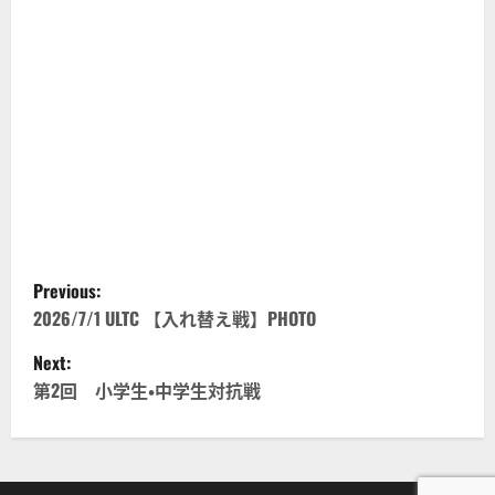
P
Previous:
o
2026/7/1 ULTC 【入れ替え戦】PHOTO
Next:
s
第2回 小学生・中学生対抗戦
t
n