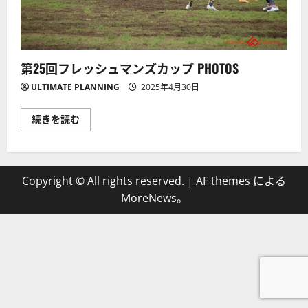
第25回フレッシュマンズカップ PHOTOS
ULTIMATE PLANNING
2025年4月30日
第
続きを読む
25
回
フ
レ
ッ
シ
Copyright © All rights reserved.
|
AF themes による
ュ
マ
MoreNews
。
ン
ズ
カ
ッ
プ
PHOTOS
に
つ
い
て
詳