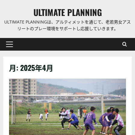
コ
ULTIMATE PLANNING
ン
テ
ULTIMATE PLANNINGは、アルティメットを通じて、老若男女アス
ン
リートのプレー環境をサポートし応援していきます。
ツ
に
プ
ス
ラ
キ
イ
ッ
月:
2025年4月
マ
プ
リ
ー
メ
ニ
ュ
ー