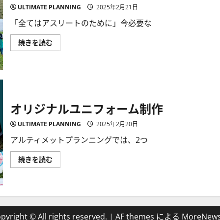
ム
ULTIMATE PLANNING
2025年2月21日
に
つ
い
「全てはアスリートのために」今必要な
て
詳
Reinforce
し
続きを読む
オ
く
リ
読
ジ
む
ナ
ル
ユ
ニ
フ
オリジナルユニフォーム制作
ォ
ー
ム
ULTIMATE PLANNING
2025年2月20日
に
つ
い
アルティメットプランニングでは、2つ
て
詳
オ
し
続きを読む
リ
く
ジ
読
ナ
む
ル
ユ
ニ
フ
ォ
pyright © All rights reserved.
|
AF themes による
MoreNew