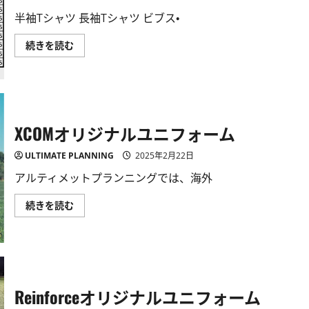
て
く
詳
読
半袖Tシャツ 長袖Tシャツ ビブス・
し
む
く
読
Reinforce
続きを読む
む
サ
イ
ズ
ス
ペ
ッ
ク
に
XCOMオリジナルユニフォーム
つ
い
て
ULTIMATE PLANNING
2025年2月22日
詳
し
アルティメットプランニングでは、海外
く
読
む
XCOM
続きを読む
オ
リ
ジ
ナ
ル
ユ
ニ
フ
Reinforceオリジナルユニフォーム
ォ
ー