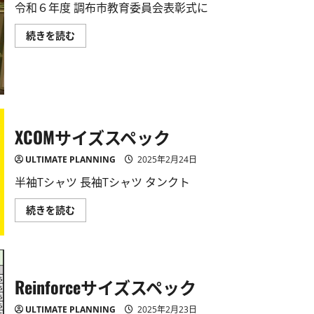
令和６年度 調布市教育委員会表彰式に
令
続きを読む
和
６
年
度
調
布
市
教
育
XCOMサイズスペック
委
員
会
ULTIMATE PLANNING
2025年2月24日
表
彰
半袖Tシャツ 長袖Tシャツ タンクト
式
に
出
XCOM
続きを読む
席
サ
し
イ
ま
ズ
し
ス
た
ペ
に
ッ
つ
ク
い
Reinforceサイズスペック
に
て
つ
詳
い
し
ULTIMATE PLANNING
2025年2月23日