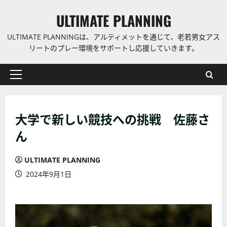
コ
ULTIMATE PLANNING
ン
テ
ULTIMATE PLANNINGは、アルティメットを通じて、老若男女アス
ン
リートのプレー環境をサポートし応援していきます。
ツ
に
プ
ス
ラ
キ
イ
ッ
大学で新しい競技への挑戦 佐藤さ
マ
プ
リ
ん
ー
メ
ULTIMATE PLANNING
ニ
2024年9月1日
ュ
ー