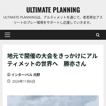
コ
ULTIMATE PLANNING
ン
テ
ULTIMATE PLANNINGは、アルティメットを通じて、老若男女アス
ン
リートのプレー環境をサポートし応援していきます。
ツ
に
プ
ス
ラ
キ
イ
ッ
地元で開催の大会をきっかけにアル
マ
プ
リ
ティメットの世界へ 勝亦さん
ー
メ
インター・ベル 内野
ニ
2024年11月6日
ュ
ー