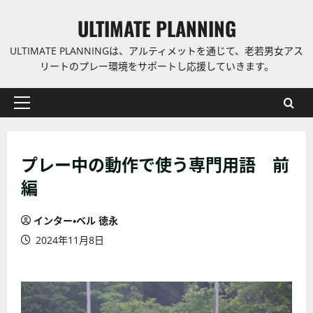
コ
ULTIMATE PLANNING
ン
テ
ULTIMATE PLANNINGは、アルティメットを通じて、老若男女アス
ン
リートのプレー環境をサポートし応援していきます。
ツ
に
プ
ス
ラ
キ
イ
ッ
プレー中の動作で使う専門用語 前
マ
プ
リ
編
ー
メ
インター・ベル 徳永
ニ
2024年11月8日
ュ
ー